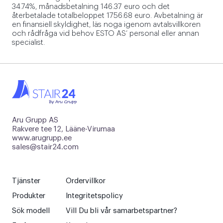
34.74%, månadsbetalning 146.37 euro och det
återbetalade totalbeloppet 1756.68 euro. Avbetalning är
en finansiell skyldighet, läs noga igenom avtalsvillkoren
och rådfråga vid behov ESTO AS’ personal eller annan
specialist.
Aru Grupp AS
Rakvere tee 12, Lääne-Virumaa
www.arugrupp.ee
sales@stair24.com
Tjänster
Ordervillkor
Produkter
Integritetspolicy
Sök modell
Vill Du bli vår samarbetspartner?