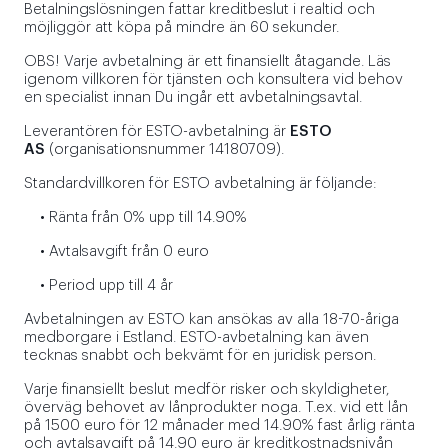
Betalningslösningen fattar kreditbeslut i realtid och
möjliggör att köpa på mindre än 60 sekunder.
OBS! Varje avbetalning är ett finansiellt åtagande. Läs
igenom villkoren för tjänsten och konsultera vid behov
en specialist innan Du ingår ett avbetalningsavtal.
Leverantören för ESTO-avbetalning är
ESTO
AS
(organisationsnummer 14180709).
Standardvillkoren för ESTO avbetalning är följande:
• Ränta från 0% upp till 14.90%
• Avtalsavgift från 0 euro
• Period upp till 4 år
Avbetalningen av ESTO kan ansökas av alla 18-70-åriga
medborgare i Estland. ESTO-avbetalning kan även
tecknas snabbt och bekvämt för en juridisk person.
Varje finansiellt beslut medför risker och skyldigheter,
överväg behovet av lånprodukter noga. T.ex. vid ett lån
på 1500 euro för 12 månader med 14.90% fast årlig ränta
och avtalsavgift på 14.90 euro är kreditkostnadsnivån